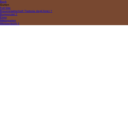
Back
Gurten
Full Site
Brauereiwirtschaft Trattoria degli Amici †
Burgernziel †
Eiger
Militärgarten
Weissenbühl †