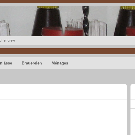
ge
chencrew
nlässe
Brauereien
Ménages