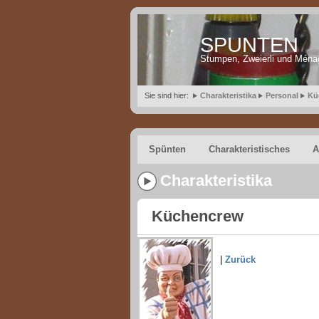
SPUNTEN
Stumpen, Zweierli und Ména
Sie sind hier:
Charakteristika
Personal
Kü
Spünten
Charakteristisches
A
Charakteristika
Küchencrew
|
Zurück