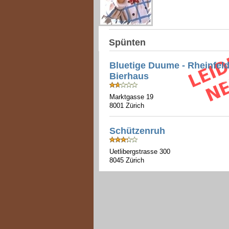
Spünten
Bluetige Duume - Rheinfeld
Bierhaus
Marktgasse 19
8001 Zürich
Schützenruh
Uetlibergstrasse 300
8045 Zürich