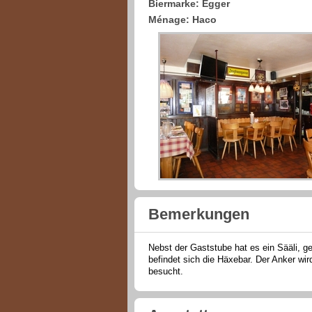
Biermarke: Egger
Ménage: Haco
Bemerkungen
Nebst der Gaststube hat es ein Sääli, g
befindet sich die Häxebar. Der Anker wir
besucht.