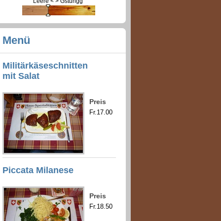
Leere < > Gstungg
Menü
Militärkäseschnitten
mit Salat
Preis
Fr.17.00
Piccata Milanese
Preis
Fr.18.50