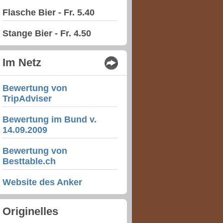
Flasche Bier - Fr. 5.40
Stange Bier - Fr. 4.50
Im Netz
Bewertung von
TripAdviser
Bewertung im Bund v.
14.09.2009
Bewertung von
Besttable.ch
Website des Anker
Originelles