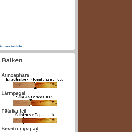
össere Ansicht
Balken
Atmosphäre
Einzeltrinker < > Familienanschluss
Lärmpegel
Stille < > Ohrensausen
Päärlianteil
Solisten < > Doppelpack
Besetzungsgrad