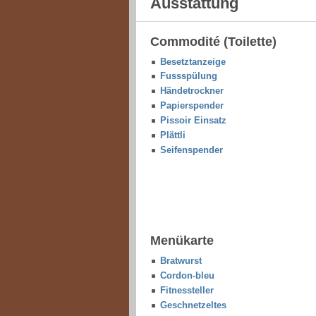
Ausstattung
Commodité (Toilette)
Besetztanzeige
Fussspülung
Händetrockner
Papierspender
Pissoir Einsatz
Plättli
Seifenspender
Menükarte
Bratwurst
Cordon-bleu
Fitnessteller
Geschnetzeltes