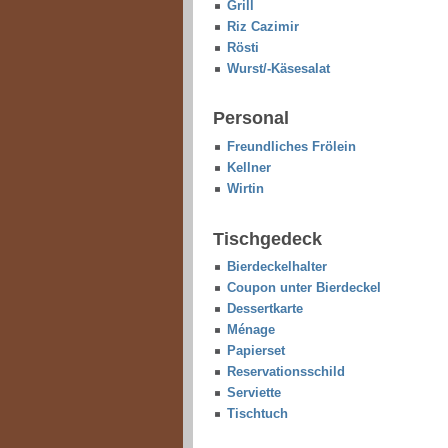
Grill
Riz Cazimir
Rösti
Wurst/-Käsesalat
Personal
Freundliches Frölein
Kellner
Wirtin
Tischgedeck
Bierdeckelhalter
Coupon unter Bierdeckel
Dessertkarte
Ménage
Papierset
Reservationsschild
Serviette
Tischtuch