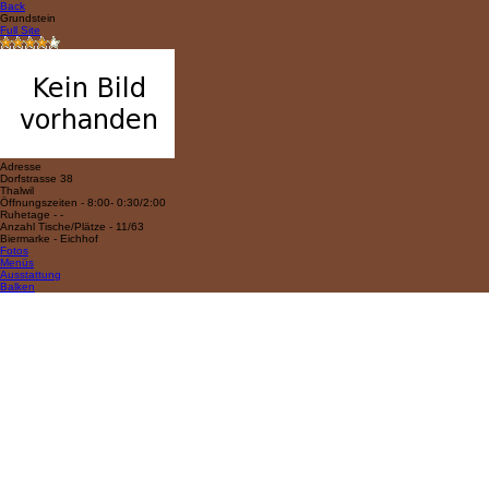
Back
Grundstein
Full Site
Adresse
Dorfstrasse 38
Thalwil
Öffnungszeiten - 8:00- 0:30/2:00
Ruhetage - -
Anzahl Tische/Plätze - 11/63
Biermarke - Eichhof
Fotos
Menüs
Ausstattung
Balken