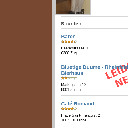
Spünten
Bären
Baarerstrasse 30
6300 Zug
Bluetige Duume - Rheinfeld
Bierhaus
Marktgasse 19
8001 Zürich
Café Romand
Place Saint-François, 2
1003 Lausanne