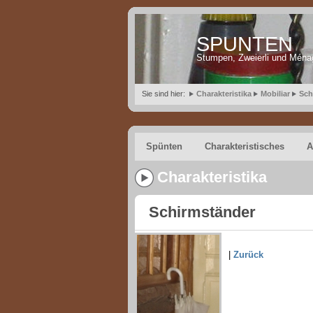
SPUNTEN
Stumpen, Zweierli und Ména
Sie sind hier:
Charakteristika
Mobiliar
Sch
Spünten
Charakteristisches
A
Charakteristika
Schirmständer
|
Zurück