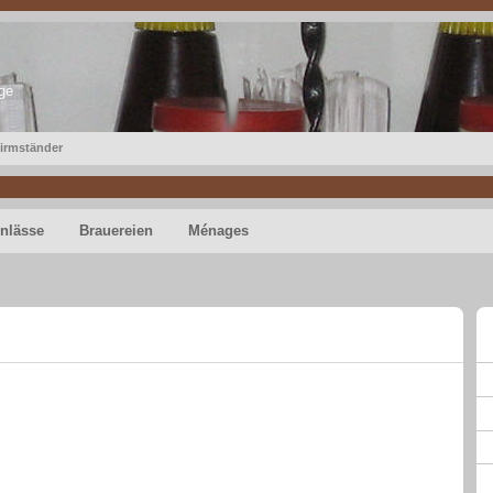
ge
irmständer
nlässe
Brauereien
Ménages