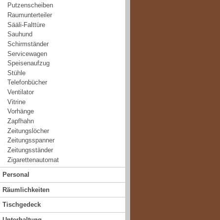
Putzenscheiben
Raumunterteiler
Sääli-Falttüre
Sauhund
Schirmständer
Servicewagen
Speisenaufzug
Stühle
Telefonbücher
Ventilator
Vitrine
Vorhänge
Zapfhahn
Zeitungslöcher
Zeitungsspanner
Zeitungsständer
Zigarettenautomat
Personal
Räumlichkeiten
Tischgedeck
Unterhaltung